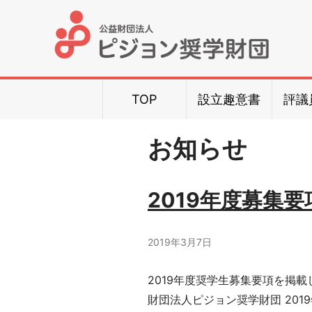
公
益
財
TOP
設立趣意書
評議
団
お知らせ
法
2019年度募集
人
2019年3月7日
ピ
2019年度奨学生募集要項を掲
ジ
財団法人ピジョン奨学財団 2