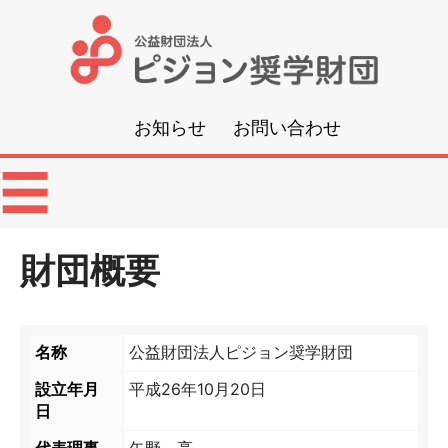
公
益
お知らせ
お問い合わせ
財
メ
☰
団
ニ
ュ
ー
法
財団概要
人
名称
公益財団法人ピジョン奨学財団
ピ
設立年月
平成26年10月20日
ジ
日