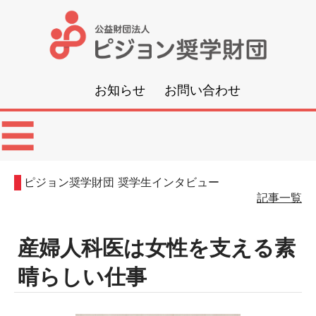
公
益
お知らせ
お問い合わせ
財
メ
☰
団
ニ
ュ
ー
法
ピジョン奨学財団 奨学生インタビュー
記事一覧
人
産婦人科医は女性を支える素
ピ
晴らしい仕事
ジ