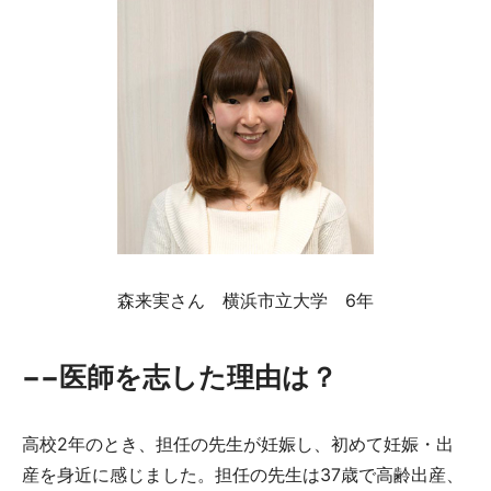
ョ
ン
奨
学
財
森来実さん 横浜市立大学 6年
団
−−医師を志した理由は？
高校2年のとき、担任の先生が妊娠し、初めて妊娠・出
産を身近に感じました。担任の先生は37歳で高齢出産、